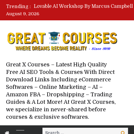
Trending :
August 9, 2026
Your Next 5 Referrals By Stace
Great X Courses – Latest High Quality
Free AI SEO Tools & Courses With Direct
Download Links Including eCommerce
Softwares – Online Marketing – AI –
Amazon FBA – Dropshipping – Trading
Guides & A Lot More! At Great X Courses,
we specialize in never-shared before
courses & exclusive softwares.
Search
Search