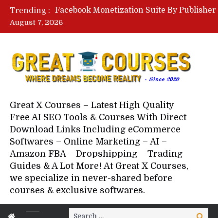
Trending :
August 7, 2026
Your Next 5 Referrals By Stace
Great X Courses – Latest High Quality
Free AI SEO Tools & Courses With Direct
Download Links Including eCommerce
Softwares – Online Marketing – AI –
Amazon FBA – Dropshipping – Trading
Guides & A Lot More! At Great X Courses,
we specialize in never-shared before
courses & exclusive softwares.
Search
Search