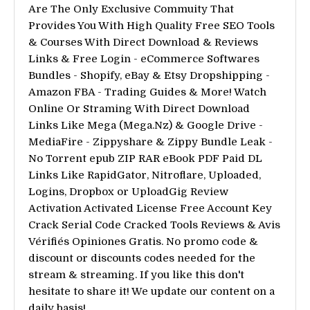
Are The Only Exclusive Commuity That
Provides You With High Quality Free SEO Tools
& Courses With Direct Download & Reviews
Links & Free Login - eCommerce Softwares
Bundles - Shopify, eBay & Etsy Dropshipping -
Amazon FBA - Trading Guides & More! Watch
Online Or Straming With Direct Download
Links Like Mega (Mega.Nz) & Google Drive -
MediaFire - Zippyshare & Zippy Bundle Leak -
No Torrent epub ZIP RAR eBook PDF Paid DL
Links Like RapidGator, Nitroflare, Uploaded,
Logins, Dropbox or UploadGig Review
Activation Activated License Free Account Key
Crack Serial Code Cracked Tools Reviews & Avis
Vérifiés Opiniones Gratis. No promo code &
discount or discounts codes needed for the
stream & streaming. If you like this don't
hesitate to share it! We update our content on a
daily basis!