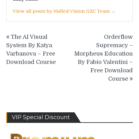
View all posts by Nulled Vision GXC Team →
Post
The AI Visual
Orderflow
navigation
System By Katya
Supremacy –
Varbanova – Free
Morpheus Education
Download Course
By Fabio Valentini –
Free Download
Course
VIP Special Discount