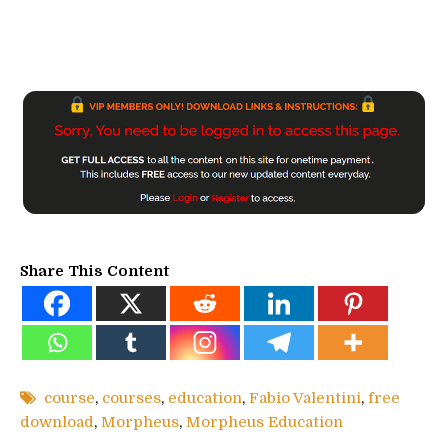
Share This Content
course
,
courses
,
education
,
Fabio Valentini
,
free
download
,
Morpheus
,
Morpheus Education